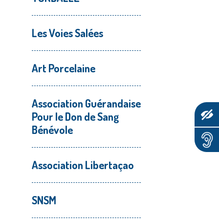
Les Voies Salées
Art Porcelaine
Association Guérandaise
Pour le Don de Sang
Bénévole
Association Libertaçao
SNSM