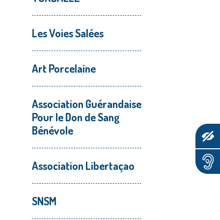
Les Voies Salées
Art Porcelaine
Association Guérandaise
Pour le Don de Sang
Bénévole
Association Libertaçao
SNSM