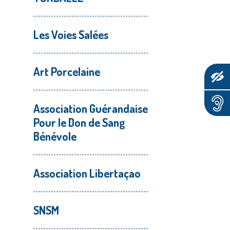
Les Voies Salées
Art Porcelaine
Association Guérandaise
Pour le Don de Sang
Bénévole
Association Libertaçao
SNSM