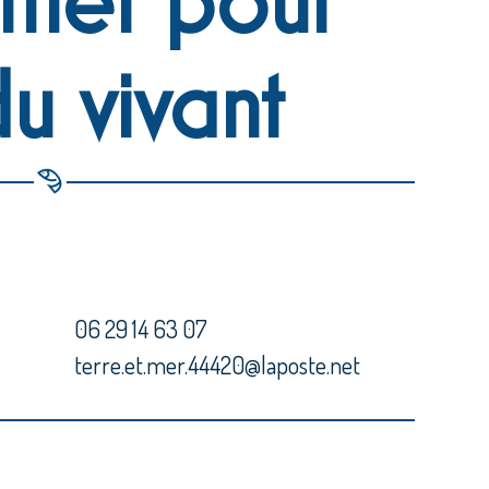
du vivant
06 29 14 63 07
terre.et.mer.44420@laposte.net