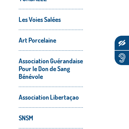
Les Voies Salées
Art Porcelaine
Association Guérandaise
Pour le Don de Sang
Bénévole
Association Libertaçao
SNSM