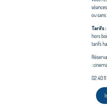
séances.
ou sans
Tarifs 
hors boi
tarifs h
Réserva
: cinema
02 40 1
I