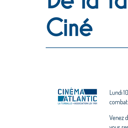
Ciné
Lundi 10
combat
Venez d
vous re